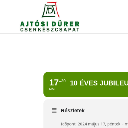
17
20
10 ÉVES JUBILE
MÁJ
Részletek
Időpont: 2024 május 17, péntek – m