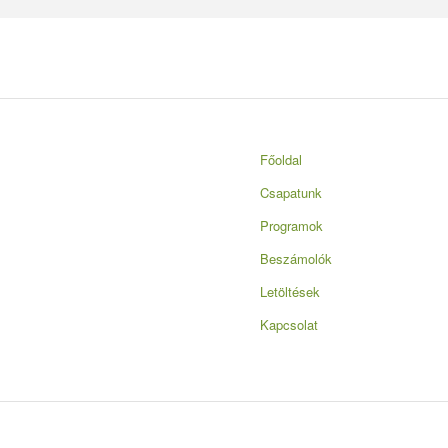
Főoldal
Csapatunk
Programok
a lehetőség szerint 18.00 -ig.
Beszámolók
gával vacsorára ételt
Letöltések
Kapcsolat
ortűz