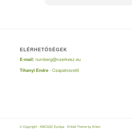
daloskönyv, nyakkendő
Program
2024.05.17 péntek:
ELÉRHETŐSÉGEK
E-mail:
nurnberg@cserkesz.eu
18:00 utazás / megérkezés a szállásr
Tihanyi Endre
- Csapatvezető
19:00 vacsora – mindenki hozzon ma
20:00 játékok, éneklés, esetleg táb
21:30 takarodó
© Copyright - KMCSSZ Európa -
Enfold Theme by Kriesi