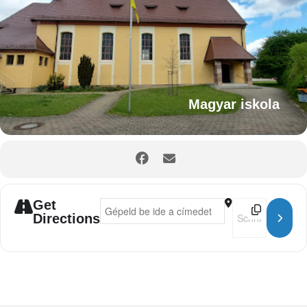
Magyar iskola
Get
Address - Cserkész foglalkozás []
Destination Addr
Directions