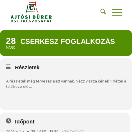
28
CSERKÉSZ FOGLALKOZÁS
MÁRC
Részletek
A részletek még tervezés alatt vannak. Nézz vissza kérlek 1 héttel a
találkozó előtt.
Időpont
2026. március 28. 14:30 - 18:30
(GMT+00:00)